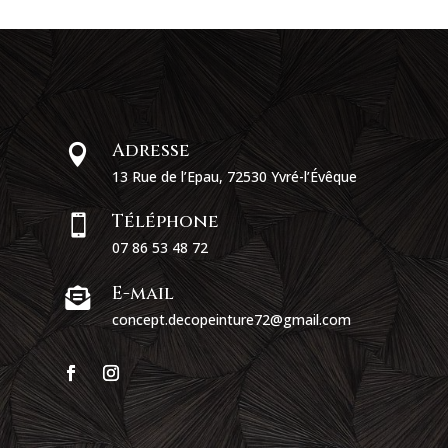
Adresse

13 Rue de l’Epau, 72530 Yvré-l’Évêque
Téléphone

07 86 53 48 72
E-mail

concept.decopeinture72@gmail.com